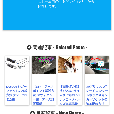
はホーム内の「お問い合わせ」から
お願します。
Related Posts
関連記事 -
-
LA600S シガー
【DIY】アース
【玄関灯の話】
30プリウス Lグ
ソケットの増設
ポイント増設方
持ち込みでおし
レード コンソー
方法 タントカス
法 80ヴォクシ
ゃれに節約!?パ
ルボックス内シ
タム編
ー編 アース設
ナソニックホー
ガーソケットの
置場所
ムズ建築記録
追加配線方法
New Posts
最新記事 -
-