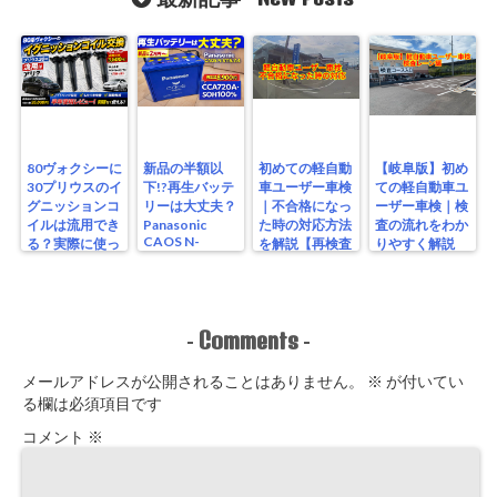
80ヴォクシーに
新品の半額以
初めての軽自動
【岐阜版】初め
30プリウスのイ
下!?再生バッテ
車ユーザー車検
ての軽自動車ユ
グニッションコ
リーは大丈夫？
｜不合格になっ
ーザー車検｜検
イルは流用でき
Panasonic
た時の対応方法
査の流れをわか
CAOS N-
る？実際に使っ
を解説【再検査
りやすく解説
S115/A4を実測
たリアルな結果
編】
【検査編】
レビュー
Comments
-
-
メールアドレスが公開されることはありません。
※
が付いてい
る欄は必須項目です
コメント
※