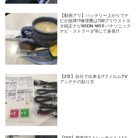
【動画アリ】バッテリー上がりでナ
ビが故障!?修理費は?30プリウストヨ
タ純正ナビNSDN-W59 パナソニック
ナビ・ストラーダ等にて多発!?
【2章】自分で出来る!!フィルムTV
アンテナの貼り方
【DIY】簡単!?ストレッチベルト(エ