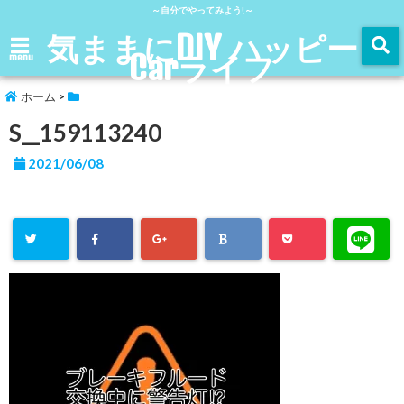
～自分でやってみよう!～
気ままにDIY ハッピー
Carライフ
menu
ホーム
>
S__159113240
2021/06/08