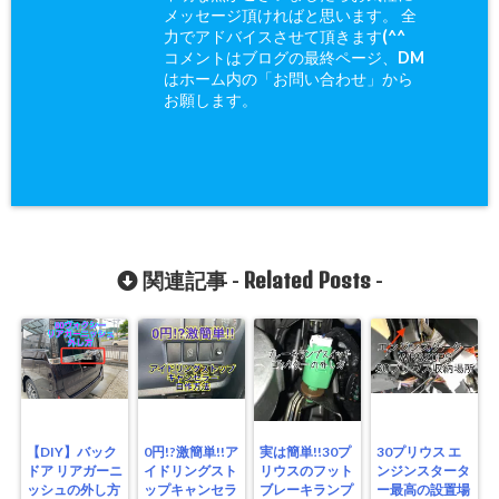
メッセージ頂ければと思います。 全
力でアドバイスさせて頂きます(^^ゞ
コメントはブログの最終ページ、DM
はホーム内の「お問い合わせ」から
お願します。
Related Posts
関連記事 -
-
【DIY】バック
0円!?激簡単!!ア
実は簡単!!30プ
30プリウス エ
ドア リアガーニ
イドリングスト
リウスのフット
ンジンスタータ
ッシュの外し方
ップキャンセラ
ブレーキランプ
ー最高の設置場