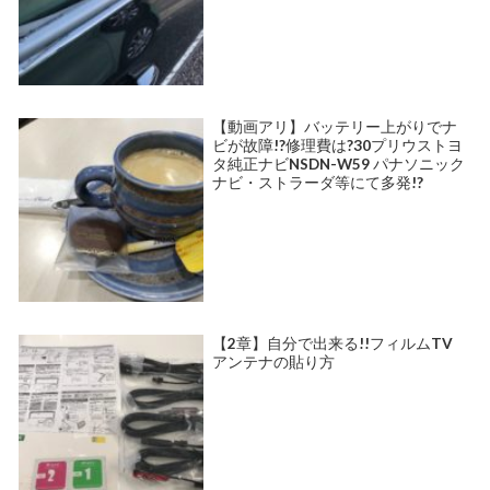
【動画アリ】バッテリー上がりでナ
ビが故障!?修理費は?30プリウストヨ
タ純正ナビNSDN-W59 パナソニック
ナビ・ストラーダ等にて多発!?
【2章】自分で出来る!!フィルムTV
アンテナの貼り方