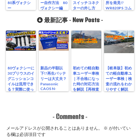
80系ヴォクシ
ー自作方法 80
スイッチコネク
所を発見!?
ー
ヴォクシー編
ターの外し方
WR820PS コム
テック
New Posts
最新記事 -
-
80ヴォクシーに
新品の半額以
初めての軽自動
【岐阜版】初め
30プリウスのイ
下!?再生バッテ
車ユーザー車検
ての軽自動車ユ
グニッションコ
リーは大丈夫？
｜不合格になっ
ーザー車検｜検
イルは流用でき
Panasonic
た時の対応方法
査の流れをわか
CAOS N-
る？実際に使っ
を解説【再検査
りやすく解説
S115/A4を実測
たリアルな結果
編】
【検査編】
レビュー
Comments
-
-
メールアドレスが公開されることはありません。
※
が付いてい
る欄は必須項目です