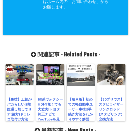
はホーム内の「お問い合わせ」から
お願します。
Related Posts
関連記事 -
-
【裏技】工賃が
80系ヴォクシー
【岐阜版】初め
【30プリウス】
バカらしい!?蛇
HDMI無くても
ての軽自動車ユ
スタビライザー
腹通し無しでリ
大丈夫!トヨタ
ーザー車検!!手
リンクロッド
ア(後方)ドラレ
純正ナビで
続き方法をわか
(スタビリンク)
コ取付け方法
YouTubeを見
りやすく解説
交換方法
る方法 NSZT-
【書類編】
Y62G
New Posts
最新記事 -
-