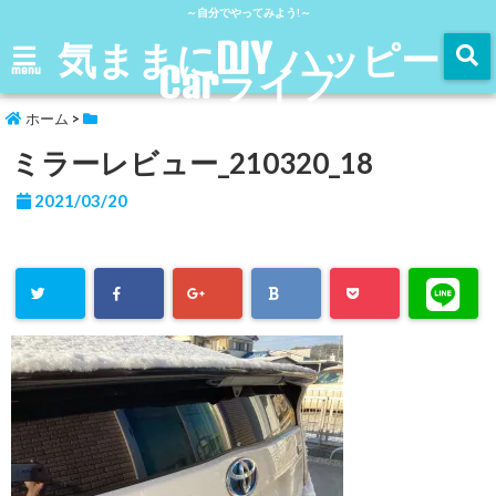
～自分でやってみよう!～
気ままにDIY ハッピー
Carライフ
menu
ホーム
>
ミラーレビュー_210320_18
2021/03/20