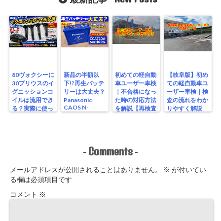
80ヴォクシーに
新品の半額以
初めての軽自動
【岐阜版】初め
30プリウスのイ
下!?再生バッテ
車ユーザー車検
ての軽自動車ユ
グニッションコ
リーは大丈夫？
｜不合格になっ
ーザー車検｜検
イルは流用でき
Panasonic
た時の対応方法
査の流れをわか
CAOS N-
る？実際に使っ
を解説【再検査
りやすく解説
S115/A4を実測
たリアルな結果
編】
【検査編】
レビュー
Comments
-
-
メールアドレスが公開されることはありません。
※
が付いてい
る欄は必須項目です
コメント
※