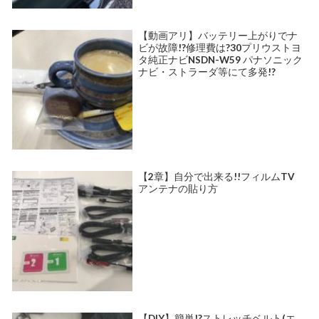
【動画アリ】バッテリー上がりでナ
ビが故障!?修理費は?30プリウストヨ
タ純正ナビNSDN-W59 パナソニック
ナビ・ストラーダ等にて多発!?
【2章】自分で出来る!!フィルムTV
アンテナの貼り方
【DIY】簡単!?ストレッチベルト(エ