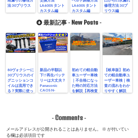
雨漏りの修理方
交換方法
ベルト調整方法
口からの水漏れ
法 30プリウス
LA600S タント
LA600S タント
修理方法 30プ
カスタム編
カスタム編
リウス編
New Posts
最新記事 -
-
80ヴォクシーに
新品の半額以
初めての軽自動
【岐阜版】初め
30プリウスのイ
下!?再生バッテ
車ユーザー車検
ての軽自動車ユ
グニッションコ
リーは大丈夫？
｜不合格になっ
ーザー車検｜検
イルは流用でき
Panasonic
た時の対応方法
査の流れをわか
CAOS N-
る？実際に使っ
を解説【再検査
りやすく解説
S115/A4を実測
たリアルな結果
編】
【検査編】
レビュー
Comments
-
-
メールアドレスが公開されることはありません。
※
が付いてい
る欄は必須項目です