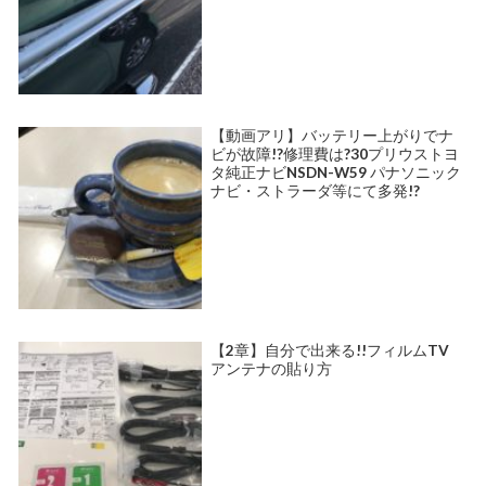
【動画アリ】バッテリー上がりでナ
ビが故障!?修理費は?30プリウストヨ
タ純正ナビNSDN-W59 パナソニック
ナビ・ストラーダ等にて多発!?
【2章】自分で出来る!!フィルムTV
アンテナの貼り方