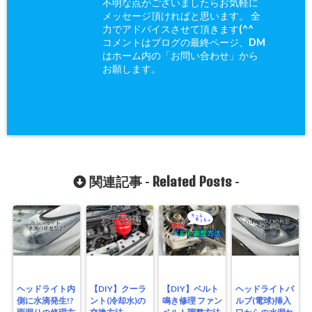
不明な点がございましたらお気軽に
メッセージ頂ければと思います。 全
力でアドバイスさせて頂きます(^^ゞ
コメントはブログの最終ページ、DM
はホーム内の「お問い合わせ」から
お願します。
Related Posts
関連記事 -
-
ヘッドライト内
【DIY】クーラ
【DIY】ベルト
ヘッドライトバ
側に水滴発生!?
ント(冷却水)の
鳴き修理 ファン
ルブ(電球)挿入