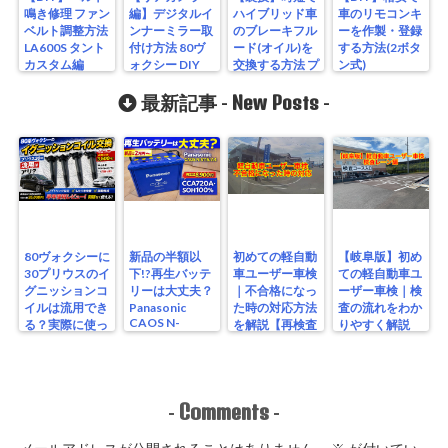
鳴き修理 ファン
編】デジタルイ
ハイブリッド車
車のリモコンキ
ベルト調整方法
ンナーミラー取
のブレーキフル
ーを作製・登録
LA600S タント
付け方法 80ヴ
ード(オイル)を
する方法(2ボタ
カスタム編
ォクシー DIY
交換する方法 プ
ン式)
LINGDU LD03
リウス編
New Posts
最新記事 -
-
80ヴォクシーに
新品の半額以
初めての軽自動
【岐阜版】初め
30プリウスのイ
下!?再生バッテ
車ユーザー車検
ての軽自動車ユ
グニッションコ
リーは大丈夫？
｜不合格になっ
ーザー車検｜検
イルは流用でき
Panasonic
た時の対応方法
査の流れをわか
CAOS N-
る？実際に使っ
を解説【再検査
りやすく解説
S115/A4を実測
たリアルな結果
編】
【検査編】
レビュー
Comments
-
-