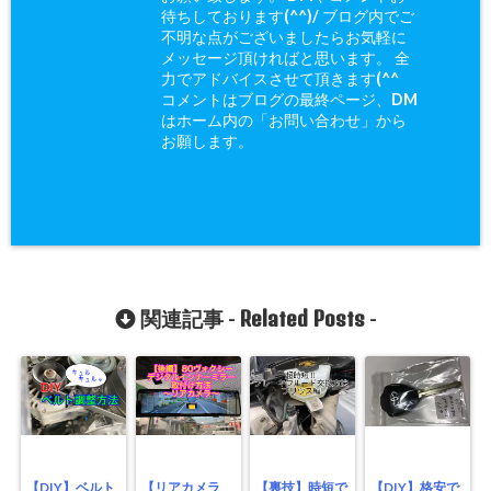
待ちしております(^^)/ ブログ内でご
不明な点がございましたらお気軽に
メッセージ頂ければと思います。 全
力でアドバイスさせて頂きます(^^ゞ
コメントはブログの最終ページ、DM
はホーム内の「お問い合わせ」から
お願します。
Related Posts
関連記事 -
-
【DIY】ベルト
【リアカメラ
【裏技】時短で
【DIY】格安で