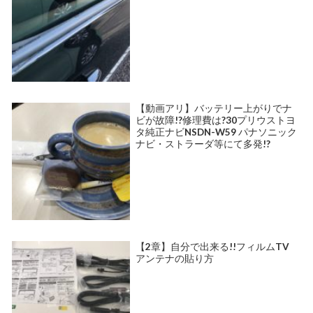
【動画アリ】バッテリー上がりでナ
ビが故障!?修理費は?30プリウストヨ
タ純正ナビNSDN-W59 パナソニック
ナビ・ストラーダ等にて多発!?
【2章】自分で出来る!!フィルムTV
アンテナの貼り方