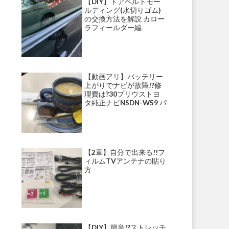
【DIY】ドアベルトモー
ルディング(水切りゴム)
の交換方法を解説 カロー
ラフィールダー編
【動画アリ】バッテリー
上がりでナビが故障!?修
理費は?30プリウストヨ
タ純正ナビNSDN-W59 パ
ナソニックナビ・ストラ
ーダ等にて多発!?
【2章】自分で出来る!!フ
ィルムTVアンテナの貼り
方
【DIY】簡単!?ストレッチ