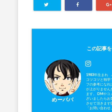
この記事を
1983年生まれ
コツコツと独学で
フの参考になれ
が上がりません
ます。 DMやコ
ざいましたらお
めーパパ
させて頂きます
「お問い合わせ