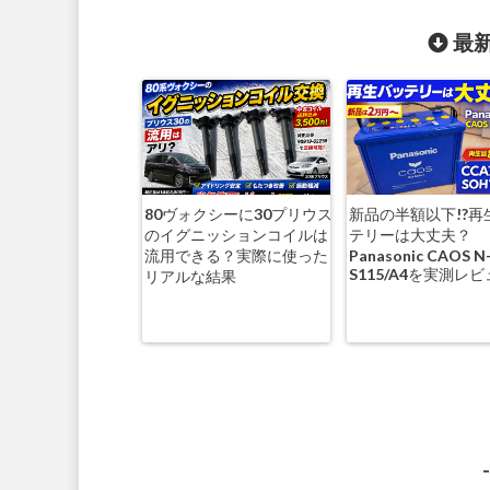
最新
80ヴォクシーに30プリウス
新品の半額以下!?再
のイグニッションコイルは
テリーは大丈夫？
流用できる？実際に使った
Panasonic CAOS N
S115/A4を実測レ
リアルな結果