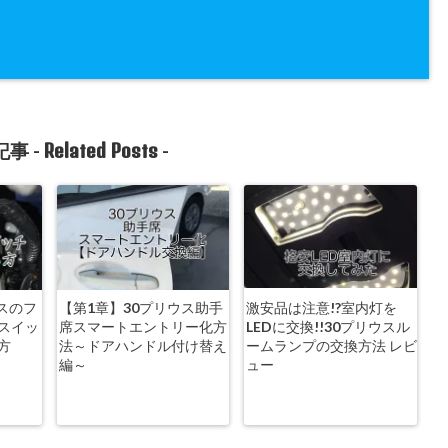
Related Posts
事 -
-
ウスのフ
【第1章】30プリウス助手
激安品は注意!?室内灯を
スイッ
席スマートエントリー化方
LEDに交換!!30プリウスル
方
法～ドアハンドル付け替え
ームランプの交換方法 レビ
編～
ュー