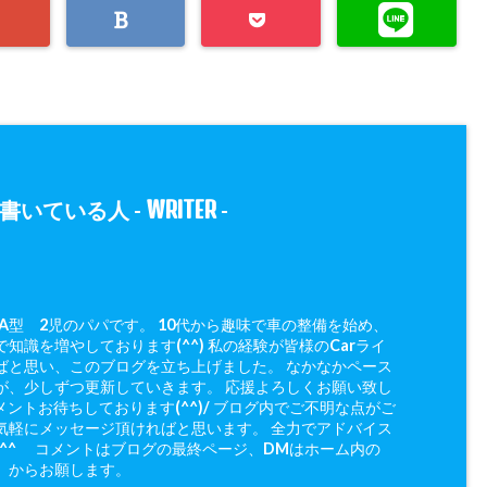
WRITER
書いている人 -
-
 A型 2児のパパです。 10代から趣味で車の整備を始め、
知識を増やしております(^^) 私の経験が皆様のCarライ
ばと思い、このブログを立ち上げました。 なかなかペース
が、少しずつ更新していきます。 応援よろしくお願い致し
メントお待ちしております(^^)/ ブログ内でご不明な点がご
気軽にメッセージ頂ければと思います。 全力でアドバイス
(^^ゞ コメントはブログの最終ページ、DMはホーム内の
」からお願します。