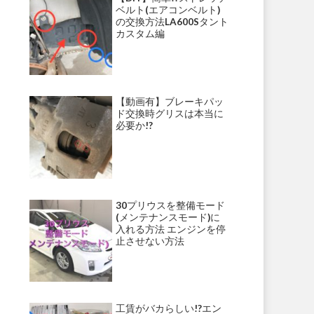
ベルト(エアコンベルト)
の交換方法LA600Sタント
カスタム編
【動画有】ブレーキパッ
ド交換時グリスは本当に
必要か!?
30プリウスを整備モード
(メンテナンスモード)に
入れる方法 エンジンを停
止させない方法
工賃がバカらしい!?エン