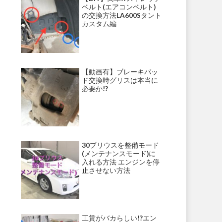
ベルト(エアコンベルト)
の交換方法LA600Sタント
カスタム編
【動画有】ブレーキパッ
ド交換時グリスは本当に
必要か!?
30プリウスを整備モード
(メンテナンスモード)に
入れる方法 エンジンを停
止させない方法
工賃がバカらしい!?エン