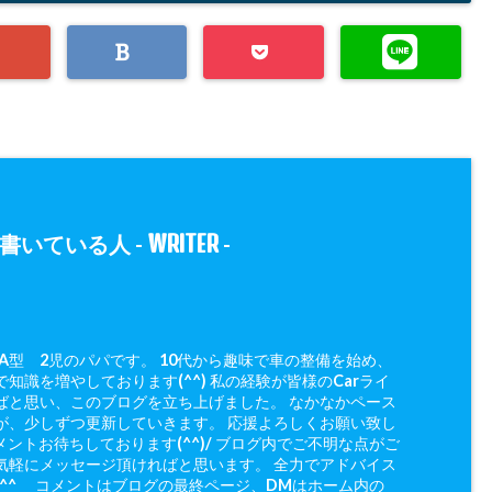
WRITER
書いている人 -
-
 A型 2児のパパです。 10代から趣味で車の整備を始め、
知識を増やしております(^^) 私の経験が皆様のCarライ
ばと思い、このブログを立ち上げました。 なかなかペース
が、少しずつ更新していきます。 応援よろしくお願い致し
メントお待ちしております(^^)/ ブログ内でご不明な点がご
気軽にメッセージ頂ければと思います。 全力でアドバイス
(^^ゞ コメントはブログの最終ページ、DMはホーム内の