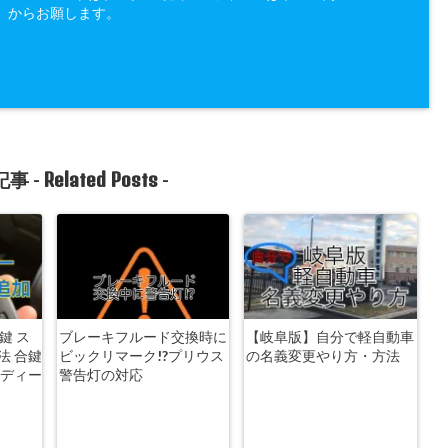
」からお願します。
Related Posts
事 -
-
鍵 ス
ブレーキフルード交換時に
【岐阜版】自分で軽自動車
法 合鍵
ビックリマーク!?プリウス
の名義変更やり方・方法
 ディー
警告灯の対応