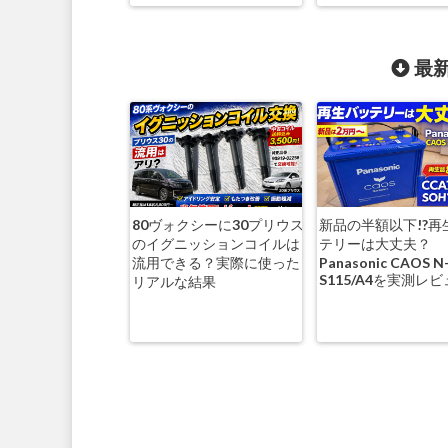
最新
80ヴォクシーに30プリウス
新品の半額以下!?再
のイグニッションコイルは
テリーは大丈夫？
流用できる？実際に使った
Panasonic CAOS N
S115/A4を実測レ
リアルな結果