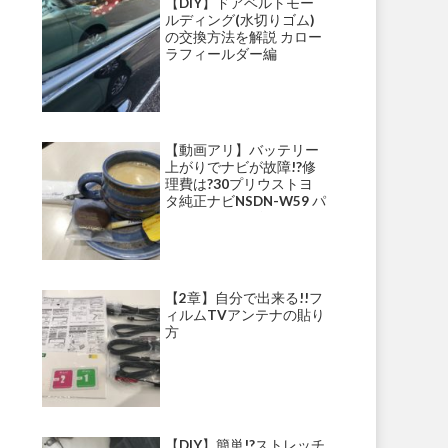
【DIY】ドアベルトモー
ルディング(水切りゴム)
の交換方法を解説 カロー
ラフィールダー編
【動画アリ】バッテリー
上がりでナビが故障!?修
理費は?30プリウストヨ
タ純正ナビNSDN-W59 パ
ナソニックナビ・ストラ
ーダ等にて多発!?
【2章】自分で出来る!!フ
ィルムTVアンテナの貼り
方
【DIY】簡単!?ストレッチ