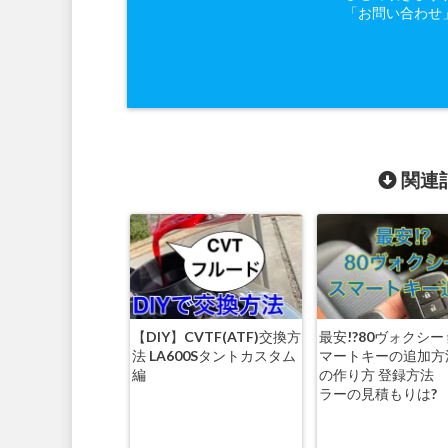
「お問い合わせ
関連記
【DIY】CVTF(ATF)交換方
最安!?80ヴォクシー 
法 LA600Sタントカスタム
マートキーの追加方
編
の作り方 登録方法
ラーの見積もりは?