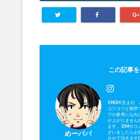
この記事を
1983年生まれ
コツコツと独学で
フの参考になれ
が上がりません
ます。 DMやコ
ざいましたらお
めーパパ
させて頂きます