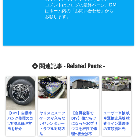
コメントはブログの最終ページ、DM
はホーム内の「お問い合わせ」から
お願します。
Related Posts
関連記事 -
-
【DIY】自動車
ヤリスにスーツ
【台風被害で
ユーザー車検 岐
パンク修理のコ
ケースが入らな
DIY】傷だらけ
阜運輸支局版 検
ツ!!簡単修理方
い!?レンタカー
になった30プリ
査ライン通過後
法を紹介
トラブル対処方
ウスを根性で修
の書類提出先
法
理!!板金は不