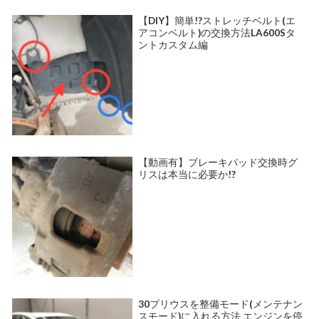
【DIY】簡単!?ストレッチベルト(エ
アコンベルト)の交換方法LA600Sタ
ントカスタム編
【動画有】ブレーキパッド交換時グ
リスは本当に必要か!?
30プリウスを整備モード(メンテナン
スモード)に入れる方法 エンジンを停