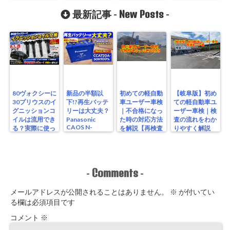
要!!
New Posts
最新記事 -
-
80ヴォクシーに
新品の半額以
初めての軽自動
【岐阜版】初め
30プリウスのイ
下!?再生バッテ
車ユーザー車検
ての軽自動車ユ
グニッションコ
リーは大丈夫？
｜不合格になっ
ーザー車検｜検
イルは流用でき
Panasonic
た時の対応方法
査の流れをわか
CAOS N-
る？実際に使っ
を解説【再検査
りやすく解説
S115/A4を実測
たリアルな結果
編】
【検査編】
レビュー
Comments
-
-
メールアドレスが公開されることはありません。
※
が付いてい
る欄は必須項目です
コメント
※