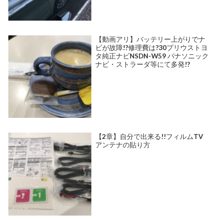
【動画アリ】バッテリー上がりでナ
ビが故障!?修理費は?30プリウストヨ
タ純正ナビNSDN-W59 パナソニック
ナビ・ストラーダ等にて多発!?
【2章】自分で出来る!!フィルムTV
アンテナの貼り方