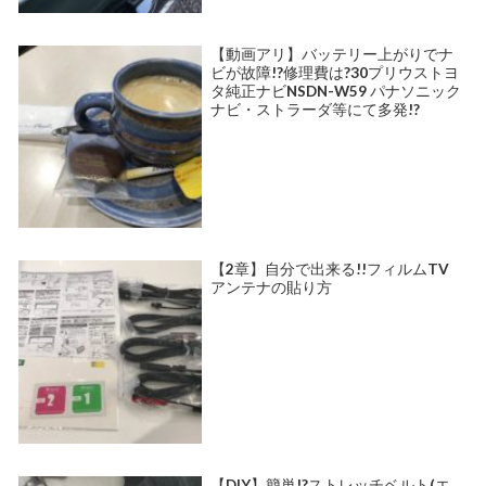
【動画アリ】バッテリー上がりでナ
ビが故障!?修理費は?30プリウストヨ
タ純正ナビNSDN-W59 パナソニック
ナビ・ストラーダ等にて多発!?
【2章】自分で出来る!!フィルムTV
アンテナの貼り方
【DIY】簡単!?ストレッチベルト(エ