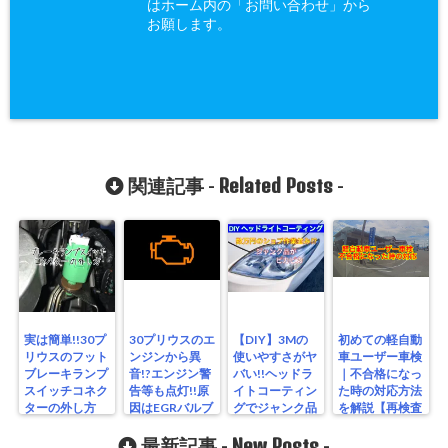
はホーム内の「お問い合わせ」から
お願します。
Related Posts
関連記事 -
-
実は簡単!!30プ
30プリウスのエ
【DIY】3Mの
初めての軽自動
リウスのフット
ンジンから異
使いやすさがヤ
車ユーザー車検
ブレーキランプ
音!?エンジン警
バい!!ヘッドラ
｜不合格になっ
スイッチコネク
告等も点灯!!原
イトコーティン
た時の対応方法
ターの外し方
因はEGRバルブ
グでジャンク品
を解説【再検査
の故障
を再生させてみ
編】
New Posts
た
最新記事 -
-