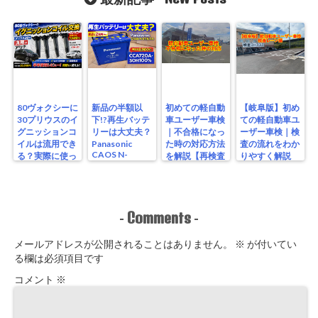
80ヴォクシーに
新品の半額以
初めての軽自動
【岐阜版】初め
30プリウスのイ
下!?再生バッテ
車ユーザー車検
ての軽自動車ユ
グニッションコ
リーは大丈夫？
｜不合格になっ
ーザー車検｜検
イルは流用でき
Panasonic
た時の対応方法
査の流れをわか
CAOS N-
る？実際に使っ
を解説【再検査
りやすく解説
S115/A4を実測
たリアルな結果
編】
【検査編】
レビュー
Comments
-
-
メールアドレスが公開されることはありません。
※
が付いてい
る欄は必須項目です
コメント
※