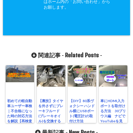
はホーム内の「お問い合わせ」から
お願します。
Related Posts
関連記事 -
-
初めての軽自動
【裏技】タイヤ
【DIY】80系ヴ
車にHDMI入力
車ユーザー車検
を外さずにブレ
ォクシー ハンド
ポートを取付け
｜不合格になっ
ーキフルード
ル横にUSBポー
る方法 30プリ
た時の対応方法
(ブレーキオイ
ト(電圧計)の取
ウス編 ナビで
を解説【再検査
ル)を交換する
付け方法
YouTubeを見
編】
方法 LA600Sタ
る方法
ントカスタム編
New Posts
最新記事 -
-