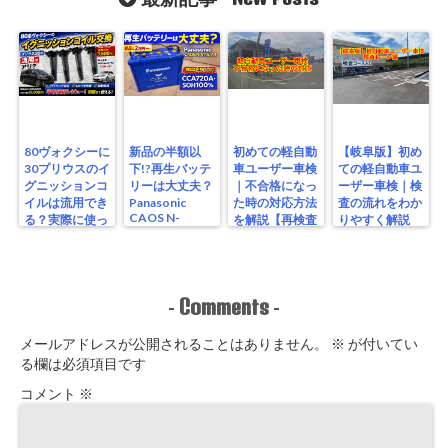
80ヴォクシーに
新品の半額以
初めての軽自動
【岐阜版】初め
30プリウスのイ
下!?再生バッテ
車ユーザー車検
ての軽自動車ユ
グニッションコ
リーは大丈夫？
｜不合格になっ
ーザー車検｜検
イルは流用でき
Panasonic
た時の対応方法
査の流れをわか
CAOS N-
る？実際に使っ
を解説【再検査
りやすく解説
S115/A4を実測
たリアルな結果
編】
【検査編】
レビュー
Comments
-
-
メールアドレスが公開されることはありません。
※
が付いてい
る欄は必須項目です
コメント
※