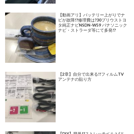
【動画アリ】バッテリー上がりでナ
ビが故障!?修理費は?30プリウストヨ
タ純正ナビNSDN-W59 パナソニック
ナビ・ストラーダ等にて多発!?
【2章】自分で出来る!!フィルムTV
アンテナの貼り方
【DIY】簡単!?ストレッチベルト(エ