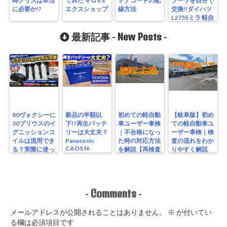
時グリスは本当
てみた キロVS
テナコードの配
ブーツを自分で
に必要か!?
エクスショップ
線方法
交換!!ダイハツ
L275Sミラ 軽自
動車
New Posts
最新記事 -
-
80ヴォクシーに
新品の半額以
初めての軽自動
【岐阜版】初め
30プリウスのイ
下!?再生バッテ
車ユーザー車検
ての軽自動車ユ
グニッションコ
リーは大丈夫？
｜不合格になっ
ーザー車検｜検
イルは流用でき
Panasonic
た時の対応方法
査の流れをわか
CAOS N-
る？実際に使っ
を解説【再検査
りやすく解説
S115/A4を実測
たリアルな結果
編】
【検査編】
レビュー
Comments
-
-
メールアドレスが公開されることはありません。
※
が付いてい
る欄は必須項目です