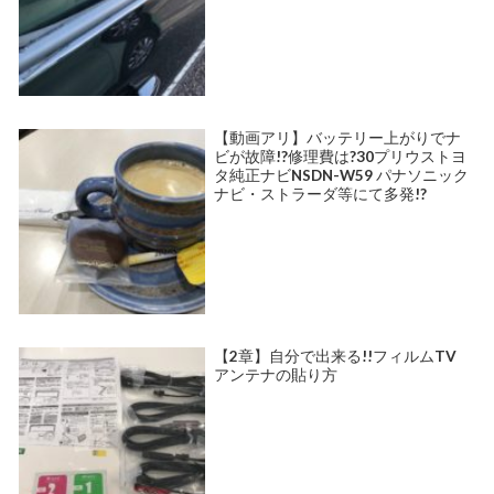
【動画アリ】バッテリー上がりでナ
ビが故障!?修理費は?30プリウストヨ
タ純正ナビNSDN-W59 パナソニック
ナビ・ストラーダ等にて多発!?
【2章】自分で出来る!!フィルムTV
アンテナの貼り方