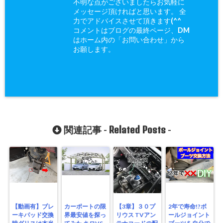
不明な点がございましたらお気軽に
メッセージ頂ければと思います。 全
力でアドバイスさせて頂きます(^^ゞ
コメントはブログの最終ページ、DM
はホーム内の「お問い合わせ」から
お願します。
Related Posts
関連記事 -
-
【動画有】ブレ
カーポートの限
【3章】３０プ
2年で寿命!?ボ
ーキパッド交換
界最安値を探っ
リウス TVアン
ールジョイント