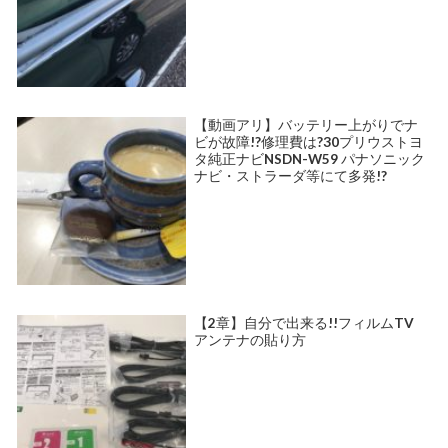
【動画アリ】バッテリー上がりでナ
ビが故障!?修理費は?30プリウストヨ
タ純正ナビNSDN-W59 パナソニック
ナビ・ストラーダ等にて多発!?
【2章】自分で出来る!!フィルムTV
アンテナの貼り方