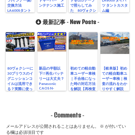
ツ(インナー側)
ドキーパー メ
トをLEDテープ
LA600S ダイハ
交換方法
ンテナンス施工
で照らしてみ
ツ タントカスタ
LA600Sタント
た 80ヴォクシ
ム編
カスタム編
ー編
New Posts
最新記事 -
-
80ヴォクシーに
新品の半額以
初めての軽自動
【岐阜版】初め
30プリウスのイ
下!?再生バッテ
車ユーザー車検
ての軽自動車ユ
グニッションコ
リーは大丈夫？
｜不合格になっ
ーザー車検｜検
イルは流用でき
Panasonic
た時の対応方法
査の流れをわか
CAOS N-
る？実際に使っ
を解説【再検査
りやすく解説
S115/A4を実測
たリアルな結果
編】
【検査編】
レビュー
Comments
-
-
メールアドレスが公開されることはありません。
※
が付いてい
る欄は必須項目です