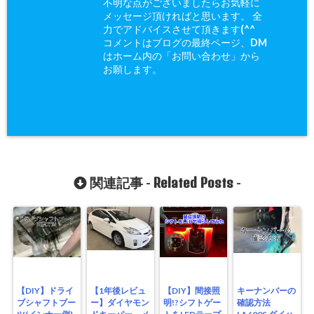
不明な点がございましたらお気軽に
メッセージ頂ければと思います。 全
力でアドバイスさせて頂きます(^^ゞ
コメントはブログの最終ページ、DM
はホーム内の「お問い合わせ」から
お願します。
Related Posts
関連記事 -
-
【DIY】ドライ
【1年後レビュ
【DIY】間接照
キーナンバーの
ブシャフトブー
ー】ダイヤモン
明!?シフトゲー
確認方法