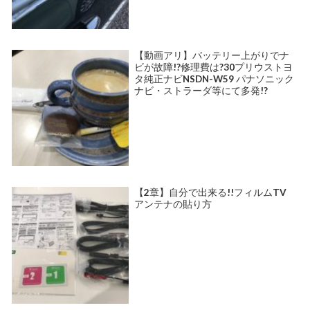
【動画アリ】バッテリー上がりでナ
ビが故障!?修理費は?30プリウストヨ
タ純正ナビNSDN-W59 パナソニック
ナビ・ストラーダ等にて多発!?
【2章】自分で出来る!!フィルムTV
アンテナの貼り方