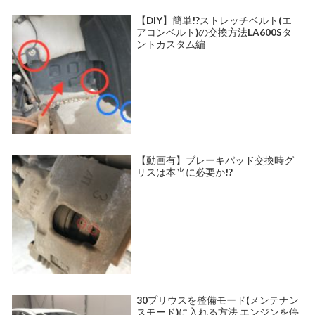
【DIY】簡単!?ストレッチベルト(エ
アコンベルト)の交換方法LA600Sタ
ントカスタム編
【動画有】ブレーキパッド交換時グ
リスは本当に必要か!?
30プリウスを整備モード(メンテナン
スモード)に入れる方法 エンジンを停