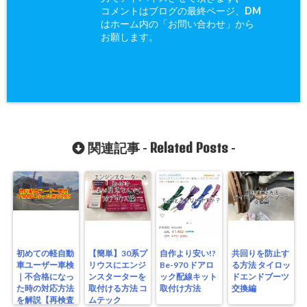
コメントはブログの最終ページ、DM
はホーム内の「お問い合わせ」から
お願します。
Related Posts
関連記事 -
-
初めての軽自動
【簡単】30系プ
自作より安い!?
共回りを防止す
車ユーザー車検
リウスにエンジ
Be-970 ドアロ
る方法 タイロッ
｜不合格になっ
ンスターターを
ック配線キット
ドエンドブーツ
た時の対応方法
取付ける方法 コ
取付け方法
交換編
を解説【再検査
ムテック