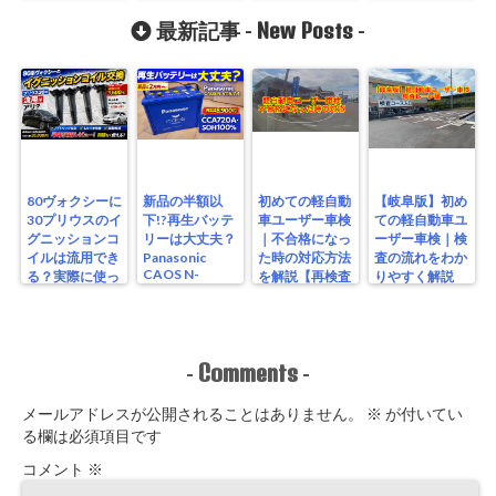
編】
WR820PS
New Posts
最新記事 -
-
80ヴォクシーに
新品の半額以
初めての軽自動
【岐阜版】初め
30プリウスのイ
下!?再生バッテ
車ユーザー車検
ての軽自動車ユ
グニッションコ
リーは大丈夫？
｜不合格になっ
ーザー車検｜検
イルは流用でき
Panasonic
た時の対応方法
査の流れをわか
CAOS N-
る？実際に使っ
を解説【再検査
りやすく解説
S115/A4を実測
たリアルな結果
編】
【検査編】
レビュー
Comments
-
-
メールアドレスが公開されることはありません。
※
が付いてい
る欄は必須項目です
コメント
※